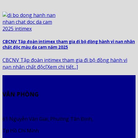
CBCNV Tập đoàn intimex tham gia đi bộ đồng hành vì nạn nhân
chất độc màu da cam năm 2025
CBCNV Tập đoàn intimex tham gia đi bộ đồng hành vì
nạn nhân chất độc[Xem chi tiết...]
VĂN PHÒNG
61 Nguyễn Văn Giai, Phường Tân Định,
Tp Hồ Chí Minh