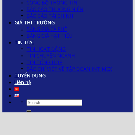
CÔNG BỐ THÔNG TIN
BÁO CÁO THƯỜNG NIÊN
BÁO CÁO TÀI CHÍNH
GIÁ THỊ TRƯỜNG
BẢNG GIÁ CÀ PHÊ
BẢNG GIÁ HẠT TIÊU
TIN TỨC
TIN HOẠT ĐỘNG
TIN CHUYÊN NGÀNH
TIN TỔNG HỢP
BÁO CHÍ VIẾT VỀ TẬP ĐOÀN INTIMEX
TUYỂN DỤNG
Liên hệ