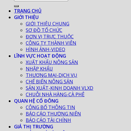
TRANG CHỦ
GIỚI THIỆU
GIỚI THIỆU CHUNG
SƠ ĐỒ TỔ CHỨC
ĐƠN VỊ TRỰC THUỘC
CÔNG TY THÀNH VIÊN
HÌNH ẢNH-VIDEO
LĨNH VỰC HOẠT ĐỘNG
XUẤT KHẨU NÔNG SẢN
NHẬP KHẨU
THƯƠNG MẠI-DỊCH VỤ
CHẾ BIẾN NÔNG SẢN
SẢN XUẤT-KINH DOANH VLXD
CHUỖI NHÀ HÀNG-CÀ PHÊ
QUAN HỆ CỔ ĐÔNG
CÔNG BỐ THÔNG TIN
BÁO CÁO THƯỜNG NIÊN
BÁO CÁO TÀI CHÍNH
GIÁ THỊ TRƯỜNG