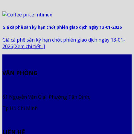
Giá cà phê sàn kỳ hạn chốt phiên giao dịch ngày 13-01-2026
Giá cà phê sàn kỳ hạn chốt phiên giao dịch ngày 13-01-
2026[Xem chi tiết...]
VĂN PHÒNG
61 Nguyễn Văn Giai, Phường Tân Định,
Tp Hồ Chí Minh
LIÊN HỆ