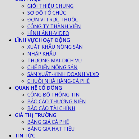
GIỚI THIỆU CHUNG
SƠ ĐỒ TỔ CHỨC
ĐƠN VỊ TRỰC THUỘC
CÔNG TY THÀNH VIÊN
HÌNH ẢNH-VIDEO
LĨNH VỰC HOẠT ĐỘNG
XUẤT KHẨU NÔNG SẢN
NHẬP KHẨU
THƯƠNG MẠI-DỊCH VỤ
CHẾ BIẾN NÔNG SẢN
SẢN XUẤT-KINH DOANH VLXD
CHUỖI NHÀ HÀNG-CÀ PHÊ
QUAN HỆ CỔ ĐÔNG
CÔNG BỐ THÔNG TIN
BÁO CÁO THƯỜNG NIÊN
BÁO CÁO TÀI CHÍNH
GIÁ THỊ TRƯỜNG
BẢNG GIÁ CÀ PHÊ
BẢNG GIÁ HẠT TIÊU
TIN TỨC