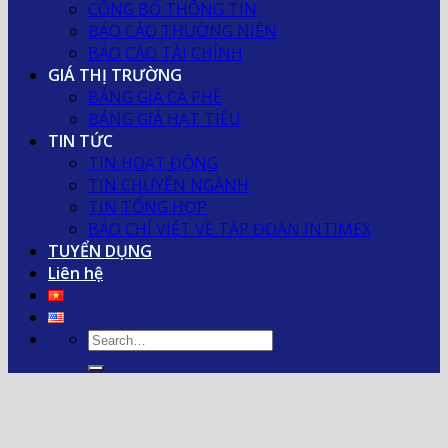
CÔNG BỐ THÔNG TIN
BÁO CÁO THƯỜNG NIÊN
BÁO CÁO TÀI CHÍNH
GIÁ THỊ TRƯỜNG
BẢNG GIÁ CÀ PHÊ
BẢNG GIÁ HẠT TIÊU
TIN TỨC
TIN HOẠT ĐỘNG
TIN CHUYÊN NGÀNH
TIN TỔNG HỢP
BÁO CHÍ VIẾT VỀ TẬP ĐOÀN INTIMEX
TUYỂN DỤNG
Liên hệ