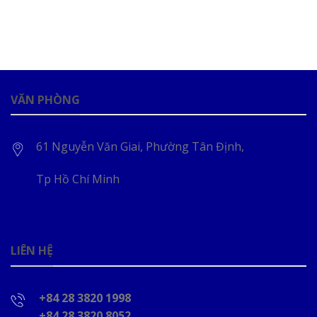
VĂN PHÒNG
61 Nguyễn Văn Giai, Phường Tân Định,
Tp Hồ Chí Minh
LIÊN HỆ
+84 28 3820 1998
+84 28 3820 8052