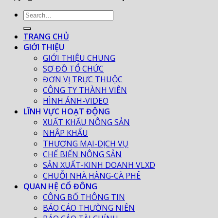
TRANG CHỦ
GIỚI THIỆU
GIỚI THIỆU CHUNG
SƠ ĐỒ TỔ CHỨC
ĐƠN VỊ TRỰC THUỘC
CÔNG TY THÀNH VIÊN
HÌNH ẢNH-VIDEO
LĨNH VỰC HOẠT ĐỘNG
XUẤT KHẨU NÔNG SẢN
NHẬP KHẨU
THƯƠNG MẠI-DỊCH VỤ
CHẾ BIẾN NÔNG SẢN
SẢN XUẤT-KINH DOANH VLXD
CHUỖI NHÀ HÀNG-CÀ PHÊ
QUAN HỆ CỔ ĐÔNG
CÔNG BỐ THÔNG TIN
BÁO CÁO THƯỜNG NIÊN