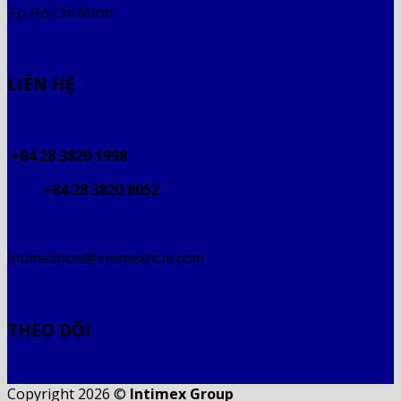
Tp Hồ Chí Minh
LIÊN HỆ
+84 28 3820 1998
+84 28 3820 8052
intimexhcm@intimexhcm.com
THEO DÕI
Copyright 2026 ©
Intimex Group