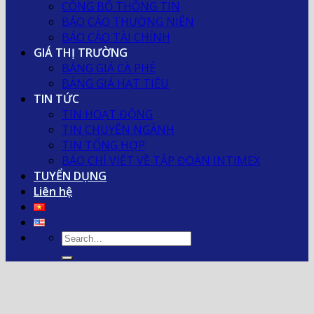
CÔNG BỐ THÔNG TIN
BÁO CÁO THƯỜNG NIÊN
BÁO CÁO TÀI CHÍNH
GIÁ THỊ TRƯỜNG
BẢNG GIÁ CÀ PHÊ
BẢNG GIÁ HẠT TIÊU
TIN TỨC
TIN HOẠT ĐỘNG
TIN CHUYÊN NGÀNH
TIN TỔNG HỢP
BÁO CHÍ VIẾT VỀ TẬP ĐOÀN INTIMEX
TUYỂN DỤNG
Liên hệ