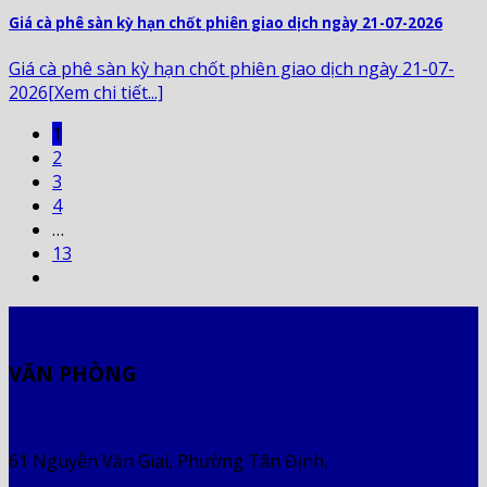
Giá cà phê sàn kỳ hạn chốt phiên giao dịch ngày 21-07-2026
Giá cà phê sàn kỳ hạn chốt phiên giao dịch ngày 21-07-
2026[Xem chi tiết...]
1
2
3
4
…
13
VĂN PHÒNG
61 Nguyễn Văn Giai, Phường Tân Định,