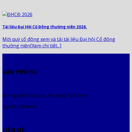
Tài liệu Đại Hội Cổ Đông thường niên 2026.
Mời quý cổ đông xem và tải tài liệu Đại hội Cổ đông
thường niên[Xem chi tiết...]
VĂN PHÒNG
61 Nguyễn Văn Giai, Phường Tân Định,
Tp Hồ Chí Minh
LIÊN HỆ