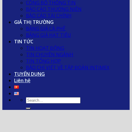
CÔNG BỐ THÔNG TIN
BÁO CÁO THƯỜNG NIÊN
BÁO CÁO TÀI CHÍNH
GIÁ THỊ TRƯỜNG
BẢNG GIÁ CÀ PHÊ
BẢNG GIÁ HẠT TIÊU
TIN TỨC
TIN HOẠT ĐỘNG
TIN CHUYÊN NGÀNH
TIN TỔNG HỢP
BÁO CHÍ VIẾT VỀ TẬP ĐOÀN INTIMEX
TUYỂN DỤNG
Liên hệ