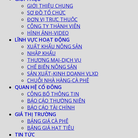
GIỚI THIỆU CHUNG
SƠ ĐỒ TỔ CHỨC
ĐƠN VỊ TRỰC THUỘC
CÔNG TY THÀNH VIÊN
HÌNH ẢNH-VIDEO
LĨNH VỰC HOẠT ĐỘNG
XUẤT KHẨU NÔNG SẢN
NHẬP KHẨU
THƯƠNG MẠI-DỊCH VỤ
CHẾ BIẾN NÔNG SẢN
SẢN XUẤT-KINH DOANH VLXD
CHUỖI NHÀ HÀNG-CÀ PHÊ
QUAN HỆ CỔ ĐÔNG
CÔNG BỐ THÔNG TIN
BÁO CÁO THƯỜNG NIÊN
BÁO CÁO TÀI CHÍNH
GIÁ THỊ TRƯỜNG
BẢNG GIÁ CÀ PHÊ
BẢNG GIÁ HẠT TIÊU
TIN TỨC