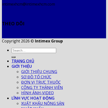
intimexhcm@intimexhcm.com
THEO DÕI
Copyright 2026 ©
Intimex Group
TRANG CHỦ
GIỚI THIỆU
GIỚI THIỆU CHUNG
SƠ ĐỒ TỔ CHỨC
ĐƠN VỊ TRỰC THUỘC
CÔNG TY THÀNH VIÊN
HÌNH ẢNH-VIDEO
LĨNH VỰC HOẠT ĐỘNG
XUẤT KHẨU NÔNG SẢN