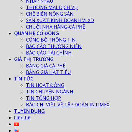
NHẬP KHẨU
THƯƠNG MẠI-DỊCH VỤ
CHẾ BIẾN NÔNG SẢN
SẢN XUẤT-KINH DOANH VLXD
CHUỖI NHÀ HÀNG-CÀ PHÊ
QUAN HỆ CỔ ĐÔNG
CÔNG BỐ THÔNG TIN
BÁO CÁO THƯỜNG NIÊN
BÁO CÁO TÀI CHÍNH
GIÁ THỊ TRƯỜNG
BẢNG GIÁ CÀ PHÊ
BẢNG GIÁ HẠT TIÊU
TIN TỨC
TIN HOẠT ĐỘNG
TIN CHUYÊN NGÀNH
TIN TỔNG HỢP
BÁO CHÍ VIẾT VỀ TẬP ĐOÀN INTIMEX
TUYỂN DỤNG
Liên hệ