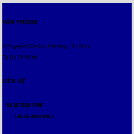
VĂN PHÒNG
61 Nguyễn Văn Giai, Phường Tân Định,
Tp Hồ Chí Minh
LIÊN HỆ
+84 28 3820 1998
+84 28 3820 8052