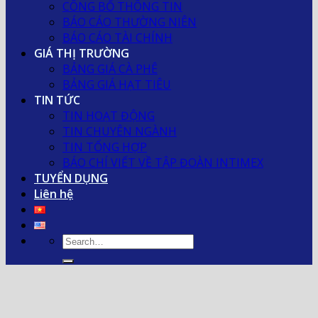
CÔNG BỐ THÔNG TIN
BÁO CÁO THƯỜNG NIÊN
BÁO CÁO TÀI CHÍNH
GIÁ THỊ TRƯỜNG
BẢNG GIÁ CÀ PHÊ
BẢNG GIÁ HẠT TIÊU
TIN TỨC
TIN HOẠT ĐỘNG
TIN CHUYÊN NGÀNH
TIN TỔNG HỢP
BÁO CHÍ VIẾT VỀ TẬP ĐOÀN INTIMEX
TUYỂN DỤNG
Liên hệ