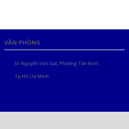
VĂN PHÒNG
61 Nguyễn Văn Giai, Phường Tân Định,
Tp Hồ Chí Minh