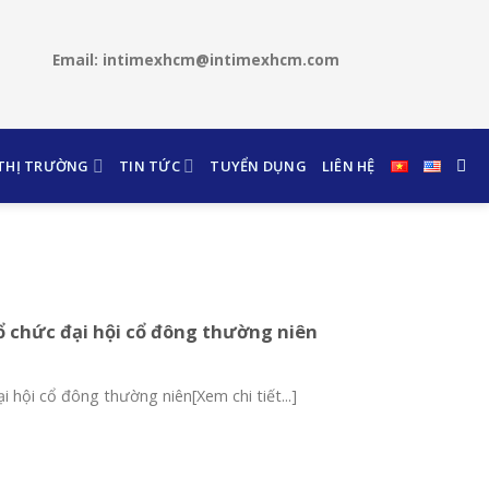
Email: intimexhcm@intimexhcm.com
 THỊ TRƯỜNG
TIN TỨC
TUYỂN DỤNG
LIÊN HỆ
ổ chức đại hội cổ đông thường niên
 hội cổ đông thường niên[Xem chi tiết...]