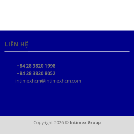
LIÊN HỆ
+84 28 3820 1998
+84 28 3820 8052
intimexhcm@intimexhcm.com
Copyright 2026 ©
Intimex Group