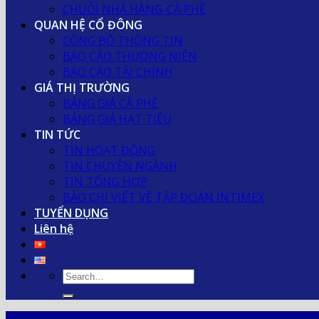
CHUỖI NHÀ HÀNG-CÀ PHÊ
QUAN HỆ CỔ ĐÔNG
CÔNG BỐ THÔNG TIN
BÁO CÁO THƯỜNG NIÊN
BÁO CÁO TÀI CHÍNH
GIÁ THỊ TRƯỜNG
BẢNG GIÁ CÀ PHÊ
BẢNG GIÁ HẠT TIÊU
TIN TỨC
TIN HOẠT ĐỘNG
TIN CHUYÊN NGÀNH
TIN TỔNG HỢP
BÁO CHÍ VIẾT VỀ TẬP ĐOÀN INTIMEX
TUYỂN DỤNG
Liên hệ