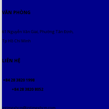
VĂN PHÒNG
61 Nguyễn Văn Giai, Phường Tân Định,
Tp Hồ Chí Minh
LIÊN HỆ
+84 28 3820 1998
+84 28 3820 8052
intimexhcm@intimexhcm.com