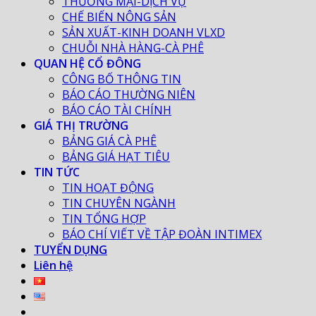
THƯƠNG MẠI-DỊCH VỤ
CHẾ BIẾN NÔNG SẢN
SẢN XUẤT-KINH DOANH VLXD
CHUỖI NHÀ HÀNG-CÀ PHÊ
QUAN HỆ CỔ ĐÔNG
CÔNG BỐ THÔNG TIN
BÁO CÁO THƯỜNG NIÊN
BÁO CÁO TÀI CHÍNH
GIÁ THỊ TRƯỜNG
BẢNG GIÁ CÀ PHÊ
BẢNG GIÁ HẠT TIÊU
TIN TỨC
TIN HOẠT ĐỘNG
TIN CHUYÊN NGÀNH
TIN TỔNG HỢP
BÁO CHÍ VIẾT VỀ TẬP ĐOÀN INTIMEX
TUYỂN DỤNG
Liên hệ