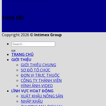
THEO DÕI
Copyright 2026 ©
Intimex Group
TRANG CHỦ
GIỚI THIỆU
GIỚI THIỆU CHUNG
SƠ ĐỒ TỔ CHỨC
ĐƠN VỊ TRỰC THUỘC
CÔNG TY THÀNH VIÊN
HÌNH ẢNH-VIDEO
LĨNH VỰC HOẠT ĐỘNG
XUẤT KHẨU NÔNG SẢN
NHẬP KHẨU