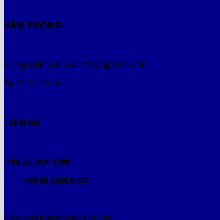
VĂN PHÒNG
61 Nguyễn Văn Giai, Phường Tân Định,
Tp Hồ Chí Minh
LIÊN HỆ
+84 28 3820 1998
+84 28 3820 8052
intimexhcm@intimexhcm.com