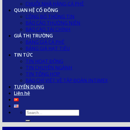
CHUỖI NHÀ HÀNG-CÀ PHÊ
QUAN HỆ CỔ ĐÔNG
CÔNG BỐ THÔNG TIN
BÁO CÁO THƯỜNG NIÊN
BÁO CÁO TÀI CHÍNH
GIÁ THỊ TRƯỜNG
BẢNG GIÁ CÀ PHÊ
BẢNG GIÁ HẠT TIÊU
TIN TỨC
TIN HOẠT ĐỘNG
TIN CHUYÊN NGÀNH
TIN TỔNG HỢP
BÁO CHÍ VIẾT VỀ TẬP ĐOÀN INTIMEX
TUYỂN DỤNG
Liên hệ