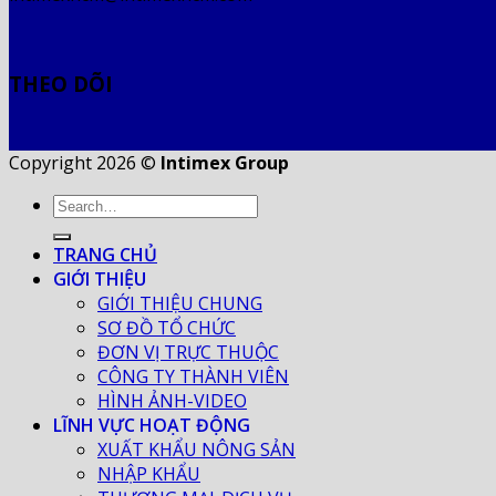
THEO DÕI
Copyright 2026 ©
Intimex Group
TRANG CHỦ
GIỚI THIỆU
GIỚI THIỆU CHUNG
SƠ ĐỒ TỔ CHỨC
ĐƠN VỊ TRỰC THUỘC
CÔNG TY THÀNH VIÊN
HÌNH ẢNH-VIDEO
LĨNH VỰC HOẠT ĐỘNG
XUẤT KHẨU NÔNG SẢN
NHẬP KHẨU