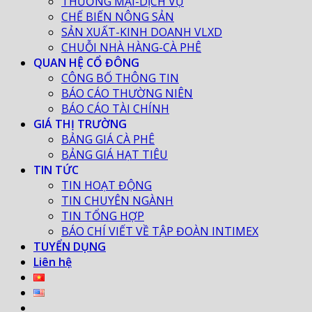
THƯƠNG MẠI-DỊCH VỤ
CHẾ BIẾN NÔNG SẢN
SẢN XUẤT-KINH DOANH VLXD
CHUỖI NHÀ HÀNG-CÀ PHÊ
QUAN HỆ CỔ ĐÔNG
CÔNG BỐ THÔNG TIN
BÁO CÁO THƯỜNG NIÊN
BÁO CÁO TÀI CHÍNH
GIÁ THỊ TRƯỜNG
BẢNG GIÁ CÀ PHÊ
BẢNG GIÁ HẠT TIÊU
TIN TỨC
TIN HOẠT ĐỘNG
TIN CHUYÊN NGÀNH
TIN TỔNG HỢP
BÁO CHÍ VIẾT VỀ TẬP ĐOÀN INTIMEX
TUYỂN DỤNG
Liên hệ