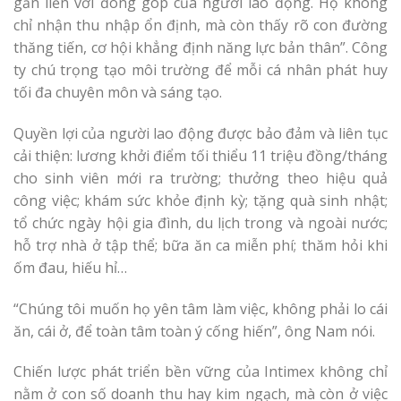
gắn liền với đóng góp của người lao động. Họ không
chỉ nhận thu nhập ổn định, mà còn thấy rõ con đường
thăng tiến, cơ hội khẳng định năng lực bản thân”. Công
ty chú trọng tạo môi trường để mỗi cá nhân phát huy
tối đa chuyên môn và sáng tạo.
Quyền lợi của người lao động được bảo đảm và liên tục
cải thiện: lương khởi điểm tối thiểu 11 triệu đồng/tháng
cho sinh viên mới ra trường; thưởng theo hiệu quả
công việc; khám sức khỏe định kỳ; tặng quà sinh nhật;
tổ chức ngày hội gia đình, du lịch trong và ngoài nước;
hỗ trợ nhà ở tập thể; bữa ăn ca miễn phí; thăm hỏi khi
ốm đau, hiếu hỉ…
“Chúng tôi muốn họ yên tâm làm việc, không phải lo cái
ăn, cái ở, để toàn tâm toàn ý cống hiến”, ông Nam nói.
Chiến lược phát triển bền vững của Intimex không chỉ
nằm ở con số doanh thu hay kim ngạch, mà còn ở việc