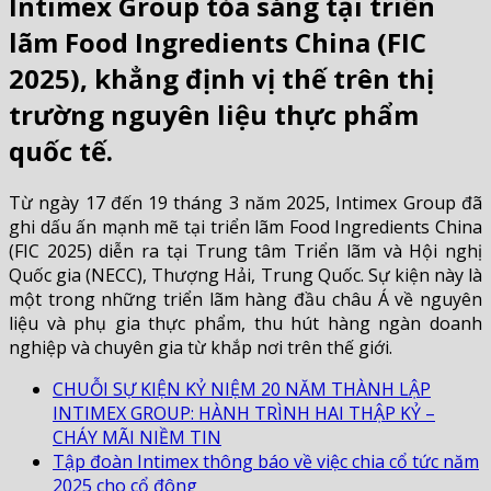
Intimex Group tỏa sáng tại triển
lãm Food Ingredients China (FIC
2025), khẳng định vị thế trên thị
trường nguyên liệu thực phẩm
quốc tế.
Từ ngày 17 đến 19 tháng 3 năm 2025, Intimex Group đã
ghi dấu ấn mạnh mẽ tại triển lãm Food Ingredients China
(FIC 2025) diễn ra tại Trung tâm Triển lãm và Hội nghị
Quốc gia (NECC), Thượng Hải, Trung Quốc. Sự kiện này là
một trong những triển lãm hàng đầu châu Á về nguyên
liệu và phụ gia thực phẩm, thu hút hàng ngàn doanh
nghiệp và chuyên gia từ khắp nơi trên thế giới.
CHUỖI SỰ KIỆN KỶ NIỆM 20 NĂM THÀNH LẬP
INTIMEX GROUP: HÀNH TRÌNH HAI THẬP KỶ –
CHÁY MÃI NIỀM TIN
Tập đoàn Intimex thông báo về việc chia cổ tức năm
2025 cho cổ đông