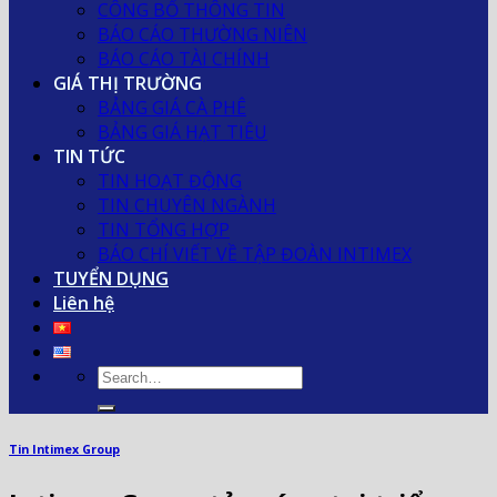
CÔNG BỐ THÔNG TIN
BÁO CÁO THƯỜNG NIÊN
BÁO CÁO TÀI CHÍNH
GIÁ THỊ TRƯỜNG
BẢNG GIÁ CÀ PHÊ
BẢNG GIÁ HẠT TIÊU
TIN TỨC
TIN HOẠT ĐỘNG
TIN CHUYÊN NGÀNH
TIN TỔNG HỢP
BÁO CHÍ VIẾT VỀ TẬP ĐOÀN INTIMEX
TUYỂN DỤNG
Liên hệ
Tin Intimex Group