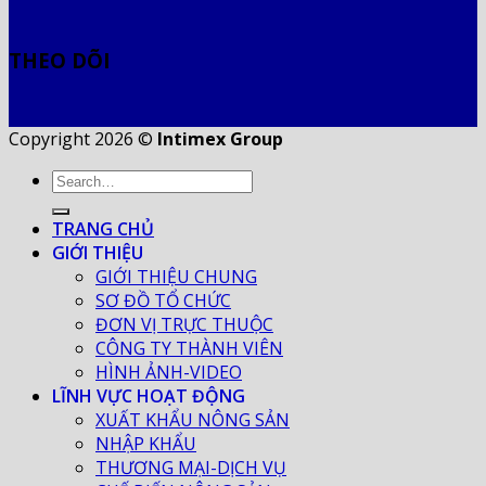
THEO DÕI
Copyright 2026 ©
Intimex Group
TRANG CHỦ
GIỚI THIỆU
GIỚI THIỆU CHUNG
SƠ ĐỒ TỔ CHỨC
ĐƠN VỊ TRỰC THUỘC
CÔNG TY THÀNH VIÊN
HÌNH ẢNH-VIDEO
LĨNH VỰC HOẠT ĐỘNG
XUẤT KHẨU NÔNG SẢN
NHẬP KHẨU
THƯƠNG MẠI-DỊCH VỤ