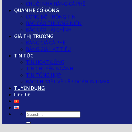
CHUỖI NHÀ HÀNG-CÀ PHÊ
QUAN HỆ CỔ ĐÔNG
CÔNG BỐ THÔNG TIN
BÁO CÁO THƯỜNG NIÊN
BÁO CÁO TÀI CHÍNH
GIÁ THỊ TRƯỜNG
BẢNG GIÁ CÀ PHÊ
BẢNG GIÁ HẠT TIÊU
TIN TỨC
TIN HOẠT ĐỘNG
TIN CHUYÊN NGÀNH
TIN TỔNG HỢP
BÁO CHÍ VIẾT VỀ TẬP ĐOÀN INTIMEX
TUYỂN DỤNG
Liên hệ