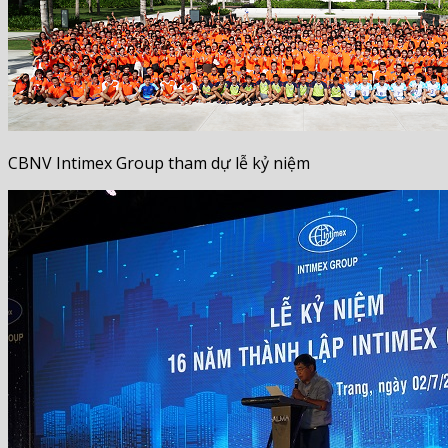
CBNV Intimex Group tham dự lễ kỷ niệm