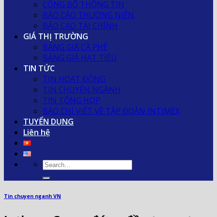
CÔNG BỐ THÔNG TIN
BÁO CÁO THƯỜNG NIÊN
BÁO CÁO TÀI CHÍNH
GIÁ THỊ TRƯỜNG
BẢNG GIÁ CÀ PHÊ
BẢNG GIÁ HẠT TIÊU
TIN TỨC
TIN HOẠT ĐỘNG
TIN CHUYÊN NGÀNH
TIN TỔNG HỢP
BÁO CHÍ VIẾT VỀ TẬP ĐOÀN INTIMEX
TUYỂN DỤNG
Liên hệ
Tin chuyen nganh VN