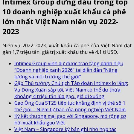
Intimex Group đứng đầu trong top
10 doanh nghiệp xuất khẩu cà phê
lớn nhất Việt Nam niên vụ 2022-
2023
Niên vụ 2022-2023, xuất khẩu cà phê của Việt Nam đạt
gần 1,7 triệu tấn, giá trị xuất khẩu thu về 4,1 tỉ USD.
Intimex Group vinh dự được trao tặng danh hiệu
“Doanh nghiệp xanh 2026” tại diễn đàn “Năng
lượng và môi trường thế giới”
Gặp Thủ tướng, Chủ tịch Tập đoàn Intimex lo lắng:
Vụ Đông Xuân sắp tới, Việt Nam có thể dư thừa
khoảng 4 triệu tấn lúa gạo, giá đi xuống
Gạo Ông Cua ST25 tiếp tục khẳng định vị thế số 1
thế giới – Niềm tự hào của nông nghiệp Việt Nam
Ký kết thương mại gạo với Singapore, mở rộng cơ
hội xuất khẩu gạo Việt
Việt Nam – Singapore ký bản ghi nhớ hợp tác