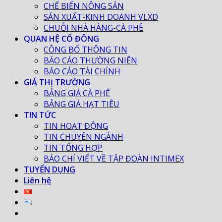
CHẾ BIẾN NÔNG SẢN
SẢN XUẤT-KINH DOANH VLXD
CHUỖI NHÀ HÀNG-CÀ PHÊ
QUAN HỆ CỔ ĐÔNG
CÔNG BỐ THÔNG TIN
BÁO CÁO THƯỜNG NIÊN
BÁO CÁO TÀI CHÍNH
GIÁ THỊ TRƯỜNG
BẢNG GIÁ CÀ PHÊ
BẢNG GIÁ HẠT TIÊU
TIN TỨC
TIN HOẠT ĐỘNG
TIN CHUYÊN NGÀNH
TIN TỔNG HỢP
BÁO CHÍ VIẾT VỀ TẬP ĐOÀN INTIMEX
TUYỂN DỤNG
Liên hệ