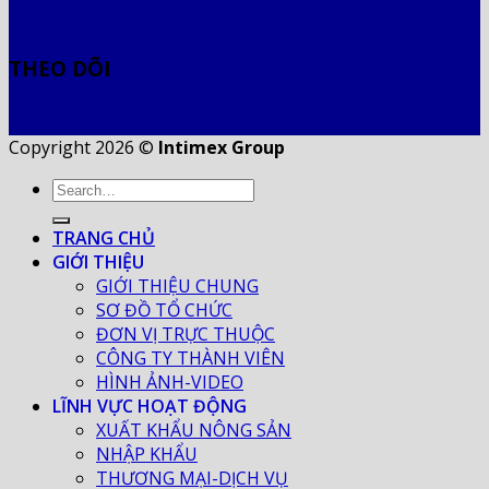
THEO DÕI
Copyright 2026 ©
Intimex Group
TRANG CHỦ
GIỚI THIỆU
GIỚI THIỆU CHUNG
SƠ ĐỒ TỔ CHỨC
ĐƠN VỊ TRỰC THUỘC
CÔNG TY THÀNH VIÊN
HÌNH ẢNH-VIDEO
LĨNH VỰC HOẠT ĐỘNG
XUẤT KHẨU NÔNG SẢN
NHẬP KHẨU
THƯƠNG MẠI-DỊCH VỤ