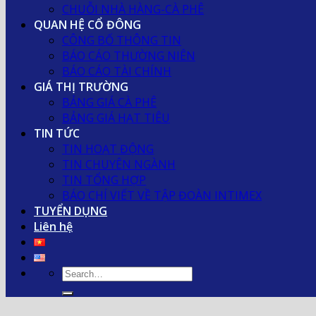
CHUỖI NHÀ HÀNG-CÀ PHÊ
QUAN HỆ CỔ ĐÔNG
CÔNG BỐ THÔNG TIN
BÁO CÁO THƯỜNG NIÊN
BÁO CÁO TÀI CHÍNH
GIÁ THỊ TRƯỜNG
BẢNG GIÁ CÀ PHÊ
BẢNG GIÁ HẠT TIÊU
TIN TỨC
TIN HOẠT ĐỘNG
TIN CHUYÊN NGÀNH
TIN TỔNG HỢP
BÁO CHÍ VIẾT VỀ TẬP ĐOÀN INTIMEX
TUYỂN DỤNG
Liên hệ