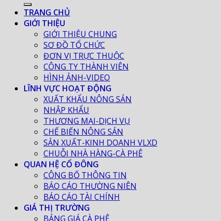
TRANG CHỦ
GIỚI THIỆU
GIỚI THIỆU CHUNG
SƠ ĐỒ TỔ CHỨC
ĐƠN VỊ TRỰC THUỘC
CÔNG TY THÀNH VIÊN
HÌNH ẢNH-VIDEO
LĨNH VỰC HOẠT ĐỘNG
XUẤT KHẨU NÔNG SẢN
NHẬP KHẨU
THƯƠNG MẠI-DỊCH VỤ
CHẾ BIẾN NÔNG SẢN
SẢN XUẤT-KINH DOANH VLXD
CHUỖI NHÀ HÀNG-CÀ PHÊ
QUAN HỆ CỔ ĐÔNG
CÔNG BỐ THÔNG TIN
BÁO CÁO THƯỜNG NIÊN
BÁO CÁO TÀI CHÍNH
GIÁ THỊ TRƯỜNG
BẢNG GIÁ CÀ PHÊ