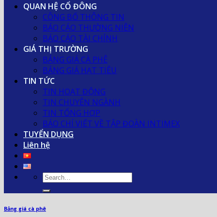
QUAN HỆ CỔ ĐÔNG
CÔNG BỐ THÔNG TIN
BÁO CÁO THƯỜNG NIÊN
BÁO CÁO TÀI CHÍNH
GIÁ THỊ TRƯỜNG
BẢNG GIÁ CÀ PHÊ
BẢNG GIÁ HẠT TIÊU
TIN TỨC
TIN HOẠT ĐỘNG
TIN CHUYÊN NGÀNH
TIN TỔNG HỢP
BÁO CHÍ VIẾT VỀ TẬP ĐOÀN INTIMEX
TUYỂN DỤNG
Liên hệ
Bảng giá cà phê