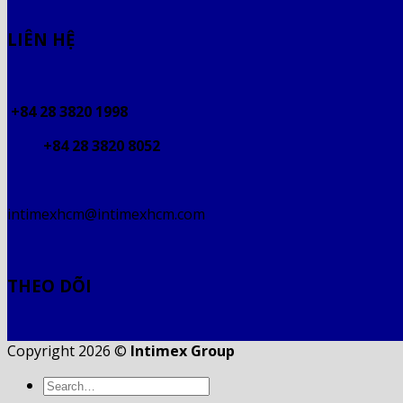
LIÊN HỆ
+84 28 3820 1998
+84 28 3820 8052
intimexhcm@intimexhcm.com
THEO DÕI
Copyright 2026 ©
Intimex Group