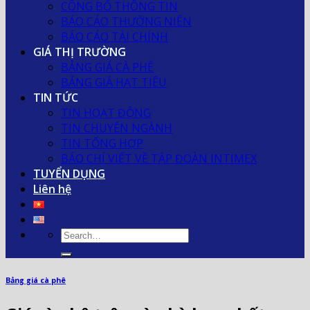
CÔNG BỐ THÔNG TIN
BÁO CÁO THƯỜNG NIÊN
BÁO CÁO TÀI CHÍNH
GIÁ THỊ TRƯỜNG
BẢNG GIÁ CÀ PHÊ
BẢNG GIÁ HẠT TIÊU
TIN TỨC
TIN HOẠT ĐỘNG
TIN CHUYÊN NGÀNH
TIN TỔNG HỢP
BÁO CHÍ VIẾT VỀ TẬP ĐOÀN INTIMEX
TUYỂN DỤNG
Liên hệ
Bảng giá cà phê