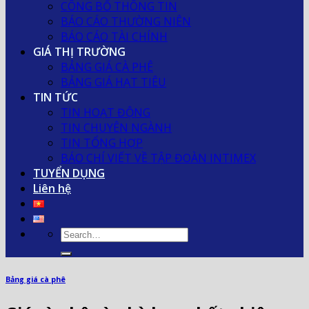
CÔNG BỐ THÔNG TIN
BÁO CÁO THƯỜNG NIÊN
BÁO CÁO TÀI CHÍNH
GIÁ THỊ TRƯỜNG
BẢNG GIÁ CÀ PHÊ
BẢNG GIÁ HẠT TIÊU
TIN TỨC
TIN HOẠT ĐỘNG
TIN CHUYÊN NGÀNH
TIN TỔNG HỢP
BÁO CHÍ VIẾT VỀ TẬP ĐOÀN INTIMEX
TUYỂN DỤNG
Liên hệ
Bảng giá cà phê