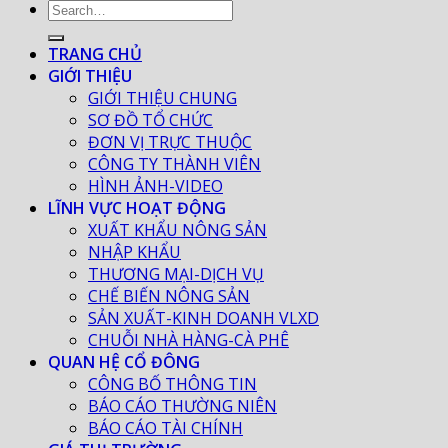
TRANG CHỦ
GIỚI THIỆU
GIỚI THIỆU CHUNG
SƠ ĐỒ TỔ CHỨC
ĐƠN VỊ TRỰC THUỘC
CÔNG TY THÀNH VIÊN
HÌNH ẢNH-VIDEO
LĨNH VỰC HOẠT ĐỘNG
XUẤT KHẨU NÔNG SẢN
NHẬP KHẨU
THƯƠNG MẠI-DỊCH VỤ
CHẾ BIẾN NÔNG SẢN
SẢN XUẤT-KINH DOANH VLXD
CHUỖI NHÀ HÀNG-CÀ PHÊ
QUAN HỆ CỔ ĐÔNG
CÔNG BỐ THÔNG TIN
BÁO CÁO THƯỜNG NIÊN
BÁO CÁO TÀI CHÍNH