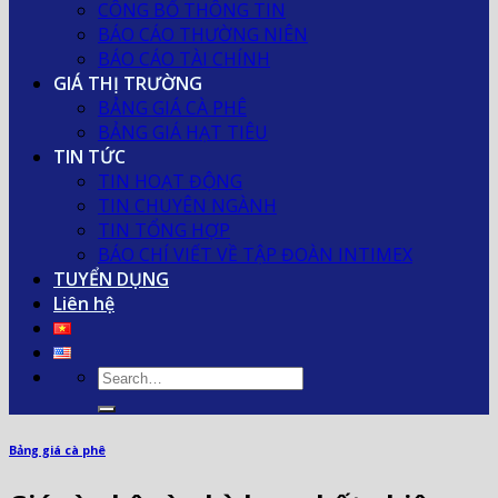
CÔNG BỐ THÔNG TIN
BÁO CÁO THƯỜNG NIÊN
BÁO CÁO TÀI CHÍNH
GIÁ THỊ TRƯỜNG
BẢNG GIÁ CÀ PHÊ
BẢNG GIÁ HẠT TIÊU
TIN TỨC
TIN HOẠT ĐỘNG
TIN CHUYÊN NGÀNH
TIN TỔNG HỢP
BÁO CHÍ VIẾT VỀ TẬP ĐOÀN INTIMEX
TUYỂN DỤNG
Liên hệ
Bảng giá cà phê