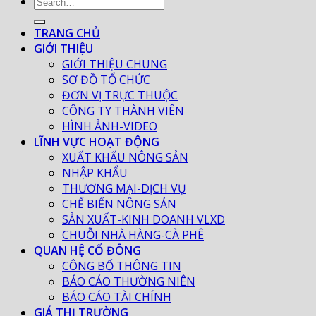
TRANG CHỦ
GIỚI THIỆU
GIỚI THIỆU CHUNG
SƠ ĐỒ TỔ CHỨC
ĐƠN VỊ TRỰC THUỘC
CÔNG TY THÀNH VIÊN
HÌNH ẢNH-VIDEO
LĨNH VỰC HOẠT ĐỘNG
XUẤT KHẨU NÔNG SẢN
NHẬP KHẨU
THƯƠNG MẠI-DỊCH VỤ
CHẾ BIẾN NÔNG SẢN
SẢN XUẤT-KINH DOANH VLXD
CHUỖI NHÀ HÀNG-CÀ PHÊ
QUAN HỆ CỔ ĐÔNG
CÔNG BỐ THÔNG TIN
BÁO CÁO THƯỜNG NIÊN
BÁO CÁO TÀI CHÍNH
GIÁ THỊ TRƯỜNG