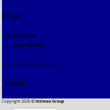
LIÊN HỆ
+84 28 3820 1998
+84 28 3820 8052
intimexhcm@intimexhcm.com
THEO DÕI
Copyright 2026 ©
Intimex Group