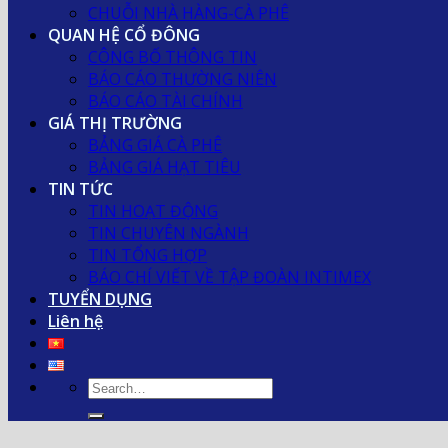
CHUỖI NHÀ HÀNG-CÀ PHÊ
QUAN HỆ CỔ ĐÔNG
CÔNG BỐ THÔNG TIN
BÁO CÁO THƯỜNG NIÊN
BÁO CÁO TÀI CHÍNH
GIÁ THỊ TRƯỜNG
BẢNG GIÁ CÀ PHÊ
BẢNG GIÁ HẠT TIÊU
TIN TỨC
TIN HOẠT ĐỘNG
TIN CHUYÊN NGÀNH
TIN TỔNG HỢP
BÁO CHÍ VIẾT VỀ TẬP ĐOÀN INTIMEX
TUYỂN DỤNG
Liên hệ