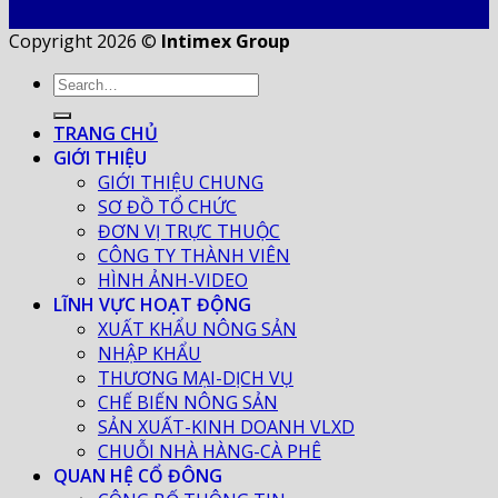
Copyright 2026 ©
Intimex Group
TRANG CHỦ
GIỚI THIỆU
GIỚI THIỆU CHUNG
SƠ ĐỒ TỔ CHỨC
ĐƠN VỊ TRỰC THUỘC
CÔNG TY THÀNH VIÊN
HÌNH ẢNH-VIDEO
LĨNH VỰC HOẠT ĐỘNG
XUẤT KHẨU NÔNG SẢN
NHẬP KHẨU
THƯƠNG MẠI-DỊCH VỤ
CHẾ BIẾN NÔNG SẢN
SẢN XUẤT-KINH DOANH VLXD
CHUỖI NHÀ HÀNG-CÀ PHÊ
QUAN HỆ CỔ ĐÔNG