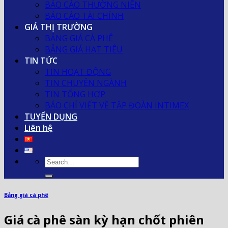
BÁO CÁO THƯỜNG NIÊN
BÁO CÁO TÀI CHÍNH
GIÁ THỊ TRƯỜNG
BẢNG GIÁ CÀ PHÊ
BẢNG GIÁ HẠT TIÊU
TIN TỨC
TIN HOẠT ĐỘNG
TIN CHUYÊN NGÀNH
TIN TỔNG HỢP
BÁO CHÍ VIẾT VỀ TẬP ĐOÀN INTIMEX
TUYỂN DỤNG
Liên hệ
Bảng giá cà phê
Giá cà phê sàn kỳ hạn chốt phiên