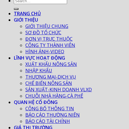
TRANG CHỦ
GIỚI THIỆU
GIỚI THIỆU CHUNG
SƠ ĐỒ TỔ CHỨC
ĐƠN VỊ TRỰC THUỘC
CÔNG TY THÀNH VIÊN
HÌNH ẢNH-VIDEO
LĨNH VỰC HOẠT ĐỘNG
XUẤT KHẨU NÔNG SẢN
NHẬP KHẨU
THƯƠNG MẠI-DỊCH VỤ
CHẾ BIẾN NÔNG SẢN
SẢN XUẤT-KINH DOANH VLXD
CHUỖI NHÀ HÀNG-CÀ PHÊ
QUAN HỆ CỔ ĐÔNG
CÔNG BỐ THÔNG TIN
BÁO CÁO THƯỜNG NIÊN
BÁO CÁO TÀI CHÍNH
GIÁ THỊ TRƯỜNG