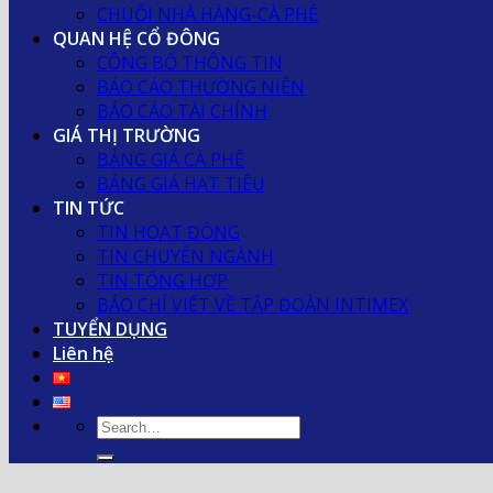
CHUỖI NHÀ HÀNG-CÀ PHÊ
QUAN HỆ CỔ ĐÔNG
CÔNG BỐ THÔNG TIN
BÁO CÁO THƯỜNG NIÊN
BÁO CÁO TÀI CHÍNH
GIÁ THỊ TRƯỜNG
BẢNG GIÁ CÀ PHÊ
BẢNG GIÁ HẠT TIÊU
TIN TỨC
TIN HOẠT ĐỘNG
TIN CHUYÊN NGÀNH
TIN TỔNG HỢP
BÁO CHÍ VIẾT VỀ TẬP ĐOÀN INTIMEX
TUYỂN DỤNG
Liên hệ