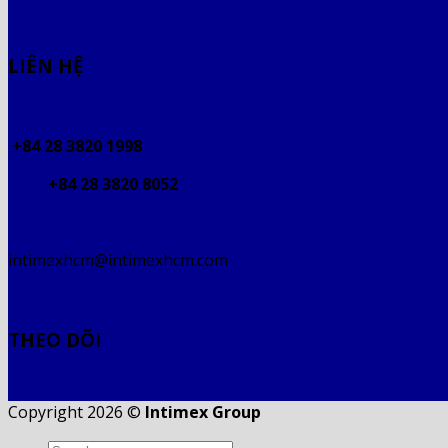
LIÊN HỆ
+84 28 3820 1998
+84 28 3820 8052
intimexhcm@intimexhcm.com
THEO DÕI
Copyright 2026 ©
Intimex Group