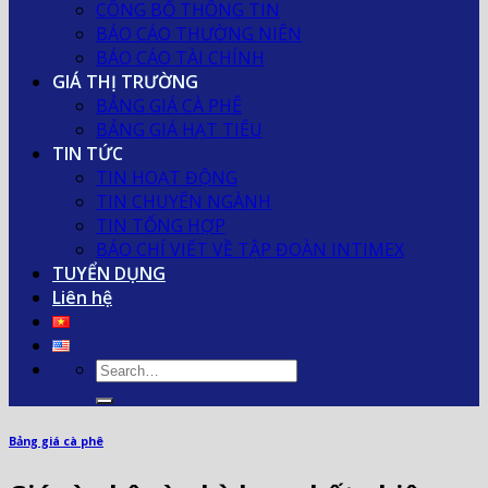
CÔNG BỐ THÔNG TIN
BÁO CÁO THƯỜNG NIÊN
BÁO CÁO TÀI CHÍNH
GIÁ THỊ TRƯỜNG
BẢNG GIÁ CÀ PHÊ
BẢNG GIÁ HẠT TIÊU
TIN TỨC
TIN HOẠT ĐỘNG
TIN CHUYÊN NGÀNH
TIN TỔNG HỢP
BÁO CHÍ VIẾT VỀ TẬP ĐOÀN INTIMEX
TUYỂN DỤNG
Liên hệ
Bảng giá cà phê