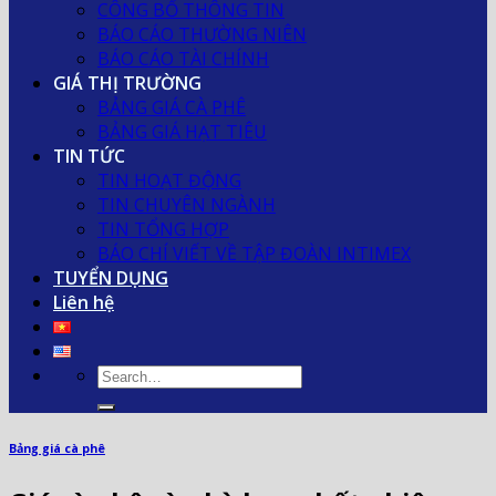
CÔNG BỐ THÔNG TIN
BÁO CÁO THƯỜNG NIÊN
BÁO CÁO TÀI CHÍNH
GIÁ THỊ TRƯỜNG
BẢNG GIÁ CÀ PHÊ
BẢNG GIÁ HẠT TIÊU
TIN TỨC
TIN HOẠT ĐỘNG
TIN CHUYÊN NGÀNH
TIN TỔNG HỢP
BÁO CHÍ VIẾT VỀ TẬP ĐOÀN INTIMEX
TUYỂN DỤNG
Liên hệ
Bảng giá cà phê