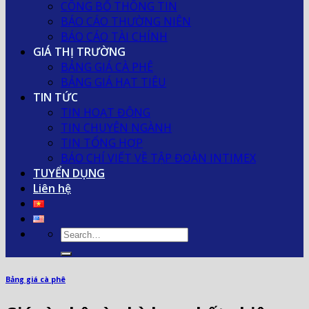
CÔNG BỐ THÔNG TIN
BÁO CÁO THƯỜNG NIÊN
BÁO CÁO TÀI CHÍNH
GIÁ THỊ TRƯỜNG
BẢNG GIÁ CÀ PHÊ
BẢNG GIÁ HẠT TIÊU
TIN TỨC
TIN HOẠT ĐỘNG
TIN CHUYÊN NGÀNH
TIN TỔNG HỢP
BÁO CHÍ VIẾT VỀ TẬP ĐOÀN INTIMEX
TUYỂN DỤNG
Liên hệ
Bảng giá cà phê