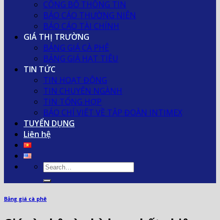
CÔNG BỐ THÔNG TIN
BÁO CÁO THƯỜNG NIÊN
BÁO CÁO TÀI CHÍNH
GIÁ THỊ TRƯỜNG
BẢNG GIÁ CÀ PHÊ
BẢNG GIÁ HẠT TIÊU
TIN TỨC
TIN HOẠT ĐỘNG
TIN CHUYÊN NGÀNH
TIN TỔNG HỢP
BÁO CHÍ VIẾT VỀ TẬP ĐOÀN INTIMEX
TUYỂN DỤNG
Liên hệ
Bảng giá cà phê