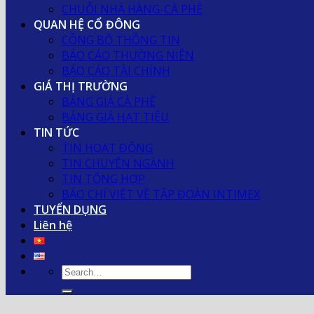
CHUỖI NHÀ HÀNG-CÀ PHÊ
QUAN HỆ CỔ ĐÔNG
CÔNG BỐ THÔNG TIN
BÁO CÁO THƯỜNG NIÊN
BÁO CÁO TÀI CHÍNH
GIÁ THỊ TRƯỜNG
BẢNG GIÁ CÀ PHÊ
BẢNG GIÁ HẠT TIÊU
TIN TỨC
TIN HOẠT ĐỘNG
TIN CHUYÊN NGÀNH
TIN TỔNG HỢP
BÁO CHÍ VIẾT VỀ TẬP ĐOÀN INTIMEX
TUYỂN DỤNG
Liên hệ