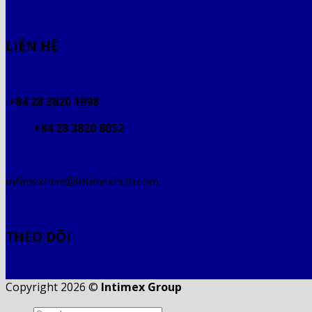
LIÊN HỆ
+84 28 3820 1998
+84 28 3820 8052
intimexhcm@intimexhcm.com
THEO DÕI
Copyright 2026 ©
Intimex Group