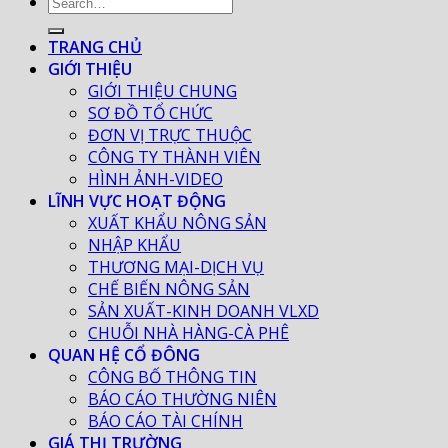
TRANG CHỦ
GIỚI THIỆU
GIỚI THIỆU CHUNG
SƠ ĐỒ TỔ CHỨC
ĐƠN VỊ TRỰC THUỘC
CÔNG TY THÀNH VIÊN
HÌNH ẢNH-VIDEO
LĨNH VỰC HOẠT ĐỘNG
XUẤT KHẨU NÔNG SẢN
NHẬP KHẨU
THƯƠNG MẠI-DỊCH VỤ
CHẾ BIẾN NÔNG SẢN
SẢN XUẤT-KINH DOANH VLXD
CHUỖI NHÀ HÀNG-CÀ PHÊ
QUAN HỆ CỔ ĐÔNG
CÔNG BỐ THÔNG TIN
BÁO CÁO THƯỜNG NIÊN
BÁO CÁO TÀI CHÍNH
GIÁ THỊ TRƯỜNG