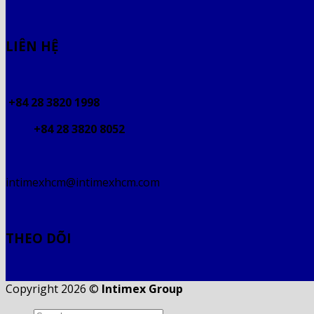
LIÊN HỆ
+84 28 3820 1998
+84 28 3820 8052
intimexhcm@intimexhcm.com
THEO DÕI
Copyright 2026 ©
Intimex Group