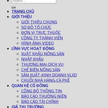
TRANG CHỦ
GIỚI THIỆU
GIỚI THIỆU CHUNG
SƠ ĐỒ TỔ CHỨC
ĐƠN VỊ TRỰC THUỘC
CÔNG TY THÀNH VIÊN
HÌNH ẢNH-VIDEO
LĨNH VỰC HOẠT ĐỘNG
XUẤT KHẨU NÔNG SẢN
NHẬP KHẨU
THƯƠNG MẠI-DỊCH VỤ
CHẾ BIẾN NÔNG SẢN
SẢN XUẤT-KINH DOANH VLXD
CHUỖI NHÀ HÀNG-CÀ PHÊ
QUAN HỆ CỔ ĐÔNG
CÔNG BỐ THÔNG TIN
BÁO CÁO THƯỜNG NIÊN
BÁO CÁO TÀI CHÍNH
GIÁ THỊ TRƯỜNG