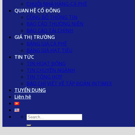
CHUỖI NHÀ HÀNG-CÀ PHÊ
QUAN HỆ CỔ ĐÔNG
CÔNG BỐ THÔNG TIN
BÁO CÁO THƯỜNG NIÊN
BÁO CÁO TÀI CHÍNH
GIÁ THỊ TRƯỜNG
BẢNG GIÁ CÀ PHÊ
BẢNG GIÁ HẠT TIÊU
TIN TỨC
TIN HOẠT ĐỘNG
TIN CHUYÊN NGÀNH
TIN TỔNG HỢP
BÁO CHÍ VIẾT VỀ TẬP ĐOÀN INTIMEX
TUYỂN DỤNG
Liên hệ