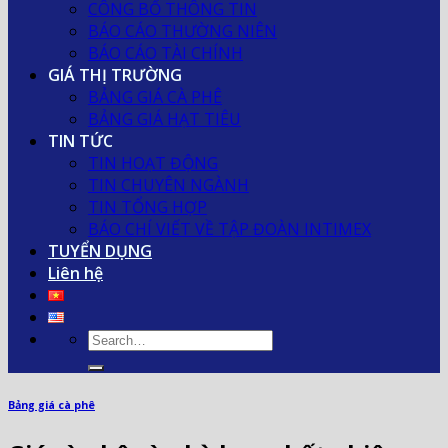
CÔNG BỐ THÔNG TIN
BÁO CÁO THƯỜNG NIÊN
BÁO CÁO TÀI CHÍNH
GIÁ THỊ TRƯỜNG
BẢNG GIÁ CÀ PHÊ
BẢNG GIÁ HẠT TIÊU
TIN TỨC
TIN HOẠT ĐỘNG
TIN CHUYÊN NGÀNH
TIN TỔNG HỢP
BÁO CHÍ VIẾT VỀ TẬP ĐOÀN INTIMEX
TUYỂN DỤNG
Liên hệ
Bảng giá cà phê