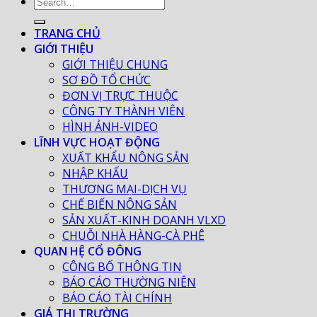
TRANG CHỦ
GIỚI THIỆU
GIỚI THIỆU CHUNG
SƠ ĐỒ TỔ CHỨC
ĐƠN VỊ TRỰC THUỘC
CÔNG TY THÀNH VIÊN
HÌNH ẢNH-VIDEO
LĨNH VỰC HOẠT ĐỘNG
XUẤT KHẨU NÔNG SẢN
NHẬP KHẨU
THƯƠNG MẠI-DỊCH VỤ
CHẾ BIẾN NÔNG SẢN
SẢN XUẤT-KINH DOANH VLXD
CHUỖI NHÀ HÀNG-CÀ PHÊ
QUAN HỆ CỔ ĐÔNG
CÔNG BỐ THÔNG TIN
BÁO CÁO THƯỜNG NIÊN
BÁO CÁO TÀI CHÍNH
GIÁ THỊ TRƯỜNG