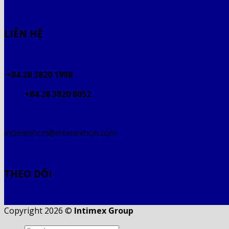
LIÊN HỆ
+84 28 3820 1998
+84 28 3820 8052
intimexhcm@intimexhcm.com
THEO DÕI
Copyright 2026 ©
Intimex Group