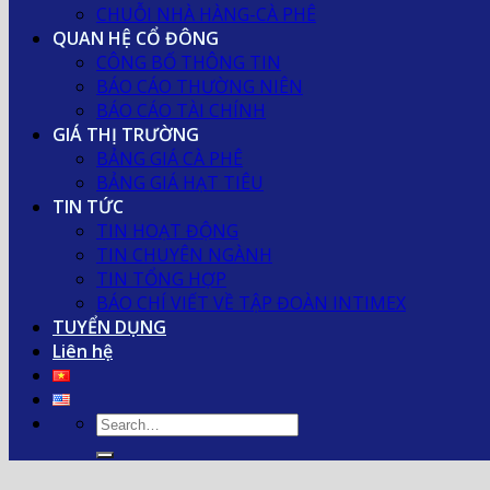
CHUỖI NHÀ HÀNG-CÀ PHÊ
QUAN HỆ CỔ ĐÔNG
CÔNG BỐ THÔNG TIN
BÁO CÁO THƯỜNG NIÊN
BÁO CÁO TÀI CHÍNH
GIÁ THỊ TRƯỜNG
BẢNG GIÁ CÀ PHÊ
BẢNG GIÁ HẠT TIÊU
TIN TỨC
TIN HOẠT ĐỘNG
TIN CHUYÊN NGÀNH
TIN TỔNG HỢP
BÁO CHÍ VIẾT VỀ TẬP ĐOÀN INTIMEX
TUYỂN DỤNG
Liên hệ