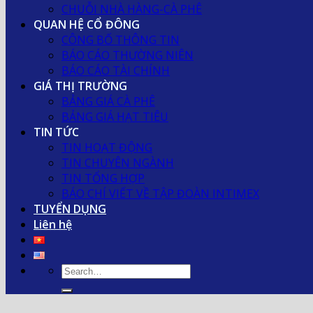
CHUỖI NHÀ HÀNG-CÀ PHÊ
QUAN HỆ CỔ ĐÔNG
CÔNG BỐ THÔNG TIN
BÁO CÁO THƯỜNG NIÊN
BÁO CÁO TÀI CHÍNH
GIÁ THỊ TRƯỜNG
BẢNG GIÁ CÀ PHÊ
BẢNG GIÁ HẠT TIÊU
TIN TỨC
TIN HOẠT ĐỘNG
TIN CHUYÊN NGÀNH
TIN TỔNG HỢP
BÁO CHÍ VIẾT VỀ TẬP ĐOÀN INTIMEX
TUYỂN DỤNG
Liên hệ