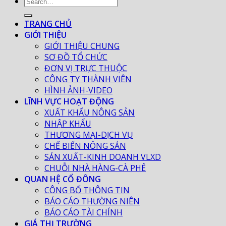
TRANG CHỦ
GIỚI THIỆU
GIỚI THIỆU CHUNG
SƠ ĐỒ TỔ CHỨC
ĐƠN VỊ TRỰC THUỘC
CÔNG TY THÀNH VIÊN
HÌNH ẢNH-VIDEO
LĨNH VỰC HOẠT ĐỘNG
XUẤT KHẨU NÔNG SẢN
NHẬP KHẨU
THƯƠNG MẠI-DỊCH VỤ
CHẾ BIẾN NÔNG SẢN
SẢN XUẤT-KINH DOANH VLXD
CHUỖI NHÀ HÀNG-CÀ PHÊ
QUAN HỆ CỔ ĐÔNG
CÔNG BỐ THÔNG TIN
BÁO CÁO THƯỜNG NIÊN
BÁO CÁO TÀI CHÍNH
GIÁ THỊ TRƯỜNG