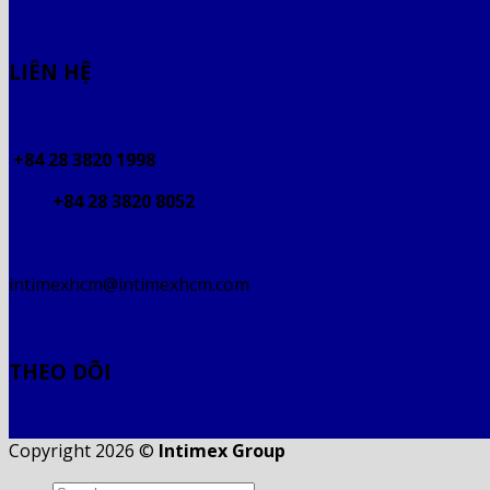
LIÊN HỆ
+84 28 3820 1998
+84 28 3820 8052
intimexhcm@intimexhcm.com
THEO DÕI
Copyright 2026 ©
Intimex Group