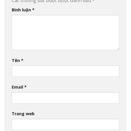
Các trường bắt buộc được đánh dấu
*
Bình luận
*
Tên
*
Email
*
Trang web