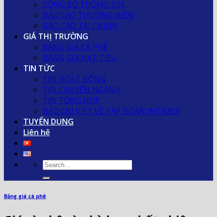
CÔNG BỐ THÔNG TIN
BÁO CÁO THƯỜNG NIÊN
BÁO CÁO TÀI CHÍNH
GIÁ THỊ TRƯỜNG
BẢNG GIÁ CÀ PHÊ
BẢNG GIÁ HẠT TIÊU
TIN TỨC
TIN HOẠT ĐỘNG
TIN CHUYÊN NGÀNH
TIN TỔNG HỢP
BÁO CHÍ VIẾT VỀ TẬP ĐOÀN INTIMEX
TUYỂN DỤNG
Liên hệ
Bảng giá cà phê