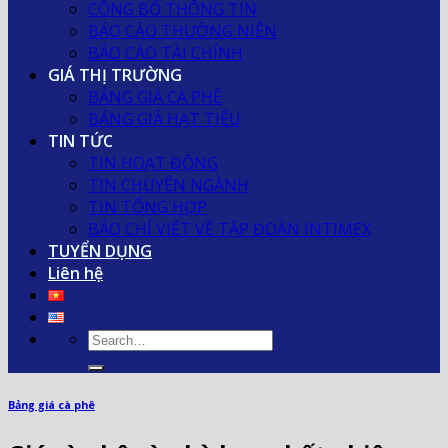
CÔNG BỐ THÔNG TIN
BÁO CÁO THƯỜNG NIÊN
BÁO CÁO TÀI CHÍNH
GIÁ THỊ TRƯỜNG
BẢNG GIÁ CÀ PHÊ
BẢNG GIÁ HẠT TIÊU
TIN TỨC
TIN HOẠT ĐỘNG
TIN CHUYÊN NGÀNH
TIN TỔNG HỢP
BÁO CHÍ VIẾT VỀ TẬP ĐOÀN INTIMEX
TUYỂN DỤNG
Liên hệ
Bảng giá cà phê