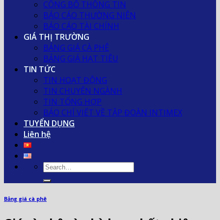
CÔNG BỐ THÔNG TIN
BÁO CÁO THƯỜNG NIÊN
BÁO CÁO TÀI CHÍNH
GIÁ THỊ TRƯỜNG
BẢNG GIÁ CÀ PHÊ
BẢNG GIÁ HẠT TIÊU
TIN TỨC
TIN HOẠT ĐỘNG
TIN CHUYÊN NGÀNH
TIN TỔNG HỢP
BÁO CHÍ VIẾT VỀ TẬP ĐOÀN INTIMEX
TUYỂN DỤNG
Liên hệ
Bảng giá cà phê