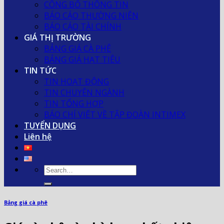
CÔNG BỐ THÔNG TIN
BÁO CÁO THƯỜNG NIÊN
BÁO CÁO TÀI CHÍNH
GIÁ THỊ TRƯỜNG
BẢNG GIÁ CÀ PHÊ
BẢNG GIÁ HẠT TIÊU
TIN TỨC
TIN HOẠT ĐỘNG
TIN CHUYÊN NGÀNH
TIN TỔNG HỢP
BÁO CHÍ VIẾT VỀ TẬP ĐOÀN INTIMEX
TUYỂN DỤNG
Liên hệ
Bảng giá cà phê