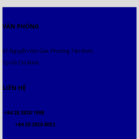
VĂN PHÒNG
61 Nguyễn Văn Giai, Phường Tân Định,
Tp Hồ Chí Minh
LIÊN HỆ
+84 28 3820 1998
+84 28 3820 8052