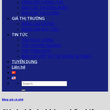
CÔNG BỐ THÔNG TIN
BÁO CÁO THƯỜNG NIÊN
BÁO CÁO TÀI CHÍNH
GIÁ THỊ TRƯỜNG
BẢNG GIÁ CÀ PHÊ
BẢNG GIÁ HẠT TIÊU
TIN TỨC
TIN HOẠT ĐỘNG
TIN CHUYÊN NGÀNH
TIN TỔNG HỢP
BÁO CHÍ VIẾT VỀ TẬP ĐOÀN INTIMEX
TUYỂN DỤNG
Liên hệ
Bảng giá cà phê