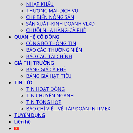
NHẬP KHẨU
THƯƠNG MẠI-DỊCH VỤ
CHẾ BIẾN NÔNG SẢN
SẢN XUẤT-KINH DOANH VLXD
CHUỖI NHÀ HÀNG-CÀ PHÊ
QUAN HỆ CỔ ĐÔNG
CÔNG BỐ THÔNG TIN
BÁO CÁO THƯỜNG NIÊN
BÁO CÁO TÀI CHÍNH
GIÁ THỊ TRƯỜNG
BẢNG GIÁ CÀ PHÊ
BẢNG GIÁ HẠT TIÊU
TIN TỨC
TIN HOẠT ĐỘNG
TIN CHUYÊN NGÀNH
TIN TỔNG HỢP
BÁO CHÍ VIẾT VỀ TẬP ĐOÀN INTIMEX
TUYỂN DỤNG
Liên hệ