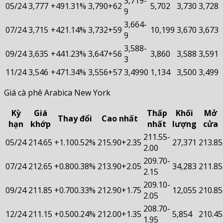
3,719
-
05/24
3,777
+49
1.31%
3,790
+62
5,702
3,730
3,728
9
3,664
-
07/24
3,715
+42
1.14%
3,732
+59
10,199
3,670
3,673
9
3,588
-
09/24
3,635
+44
1.23%
3,647
+56
3,860
3,588
3,591
3
11/24
3,546
+47
1.34%
3,556
+57
3,499
0
1,134
3,500
3,499
Giá cà phê Arabica New York
Kỳ
Giá
Thấp
Khối
Mở
Thay đổi
Cao nhất
hạn
khớp
nhất
lượng
cửa
211.55
-
05/24
214.65
+1.10
0.52%
215.90
+2.35
27,371
213.85
2.00
209.70
-
07/24
212.65
+0.80
0.38%
213.90
+2.05
34,283
211.85
2.15
209.10
-
09/24
211.85
+0.70
0.33%
212.90
+1.75
12,055
210.85
2.05
208.70
-
12/24
211.15
+0.50
0.24%
212.00
+1.35
5,854
210.45
1.95