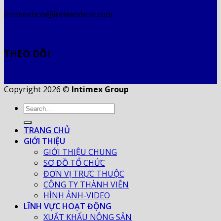
intimexhcm@intimexhcm.com
THEO DÕI
Copyright 2026 ©
Intimex Group
TRANG CHỦ
GIỚI THIỆU
GIỚI THIỆU CHUNG
SƠ ĐỒ TỔ CHỨC
ĐƠN VỊ TRỰC THUỘC
CÔNG TY THÀNH VIÊN
HÌNH ẢNH-VIDEO
LĨNH VỰC HOẠT ĐỘNG
XUẤT KHẨU NÔNG SẢN