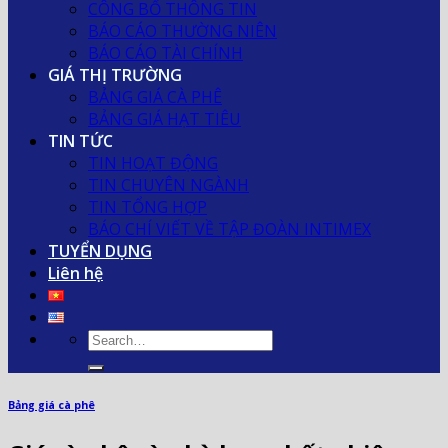
CÔNG BỐ THÔNG TIN
BÁO CÁO THƯỜNG NIÊN
BÁO CÁO TÀI CHÍNH
GIÁ THỊ TRƯỜNG
BẢNG GIÁ CÀ PHÊ
BẢNG GIÁ HẠT TIÊU
TIN TỨC
TIN HOẠT ĐỘNG
TIN CHUYÊN NGÀNH
TIN TỔNG HỢP
BÁO CHÍ VIẾT VỀ TẬP ĐOÀN INTIMEX
TUYỂN DỤNG
Liên hệ
Bảng giá cà phê