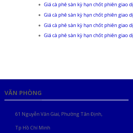
Giá cà phê sàn kỳ hạn chốt phiên giao d
Giá cà phê sàn kỳ hạn chốt phiên giao d
Giá cà phê sàn kỳ hạn chốt phiên giao d
Giá cà phê sàn kỳ hạn chốt phiên giao d
VĂN PHÒNG
61 Nguyễn Văn Giai, Phường Tân Định,
Tp Hồ Chí Minh