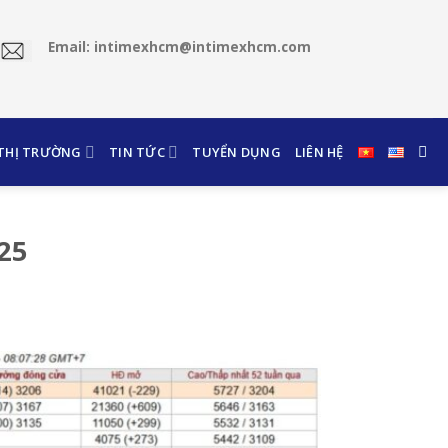
Email: intimexhcm@intimexhcm.com
 THỊ TRƯỜNG
TIN TỨC
TUYỂN DỤNG
LIÊN HỆ
025