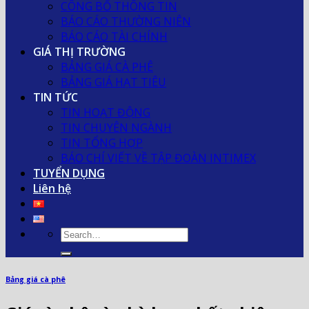
CÔNG BỐ THÔNG TIN
BÁO CÁO THƯỜNG NIÊN
BÁO CÁO TÀI CHÍNH
GIÁ THỊ TRƯỜNG
BẢNG GIÁ CÀ PHÊ
BẢNG GIÁ HẠT TIÊU
TIN TỨC
TIN HOẠT ĐỘNG
TIN CHUYÊN NGÀNH
TIN TỔNG HỢP
BÁO CHÍ VIẾT VỀ TẬP ĐOÀN INTIMEX
TUYỂN DỤNG
Liên hệ
Bảng giá cà phê