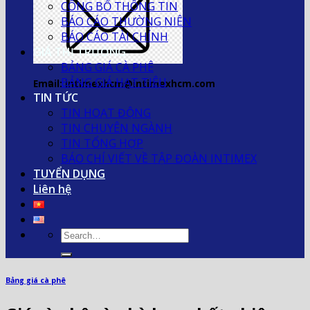
CÔNG BỐ THÔNG TIN
BÁO CÁO THƯỜNG NIÊN
BÁO CÁO TÀI CHÍNH
GIÁ THỊ TRƯỜNG
BẢNG GIÁ CÀ PHÊ
BẢNG GIÁ HẠT TIÊU
Email: intimexhcm@intimexhcm.com
TIN TỨC
TIN HOẠT ĐỘNG
TIN CHUYÊN NGÀNH
TIN TỔNG HỢP
BÁO CHÍ VIẾT VỀ TẬP ĐOÀN INTIMEX
TUYỂN DỤNG
Liên hệ
Bảng giá cà phê