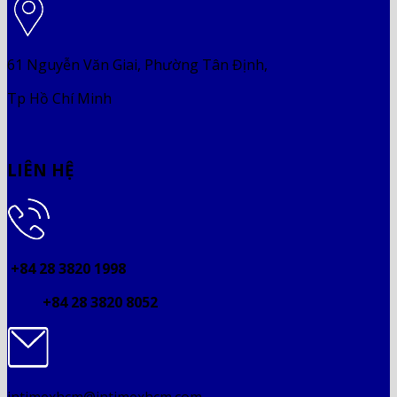
61 Nguyễn Văn Giai, Phường Tân Định,
Tp Hồ Chí Minh
LIÊN HỆ
+84 28 3820 1998
+84 28 3820 8052
intimexhcm@intimexhcm.com