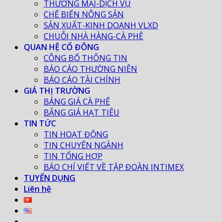
THƯƠNG MẠI-DỊCH VỤ
CHẾ BIẾN NÔNG SẢN
SẢN XUẤT-KINH DOANH VLXD
CHUỖI NHÀ HÀNG-CÀ PHÊ
QUAN HỆ CỔ ĐÔNG
CÔNG BỐ THÔNG TIN
BÁO CÁO THƯỜNG NIÊN
BÁO CÁO TÀI CHÍNH
GIÁ THỊ TRƯỜNG
BẢNG GIÁ CÀ PHÊ
BẢNG GIÁ HẠT TIÊU
TIN TỨC
TIN HOẠT ĐỘNG
TIN CHUYÊN NGÀNH
TIN TỔNG HỢP
BÁO CHÍ VIẾT VỀ TẬP ĐOÀN INTIMEX
TUYỂN DỤNG
Liên hệ