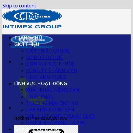
Skip to content
TRANG CHỦ
GIỚI THIỆU
GIỚI THIỆU CHUNG
SƠ ĐỒ TỔ CHỨC
ĐƠN VỊ TRỰC THUỘC
CÔNG TY THÀNH VIÊN
HÌNH ẢNH-VIDEO
LĨNH VỰC HOẠT ĐỘNG
XUẤT KHẨU NÔNG SẢN
NHẬP KHẨU
THƯƠNG MẠI-DỊCH VỤ
CHẾ BIẾN NÔNG SẢN
SẢN XUẤT-KINH DOANH VLXD
Hotline: +84 02838201998
CHUỖI NHÀ HÀNG-CÀ PHÊ
QUAN HỆ CỔ ĐÔNG