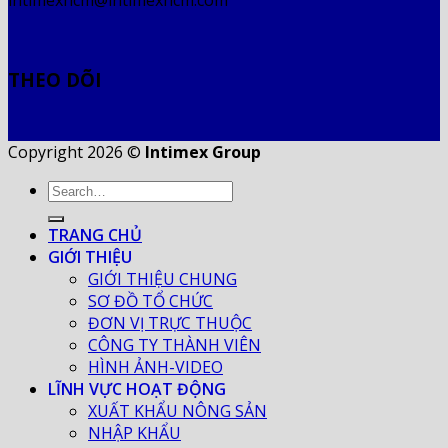
THEO DÕI
Copyright 2026 ©
Intimex Group
TRANG CHỦ
GIỚI THIỆU
GIỚI THIỆU CHUNG
SƠ ĐỒ TỔ CHỨC
ĐƠN VỊ TRỰC THUỘC
CÔNG TY THÀNH VIÊN
HÌNH ẢNH-VIDEO
LĨNH VỰC HOẠT ĐỘNG
XUẤT KHẨU NÔNG SẢN
NHẬP KHẨU