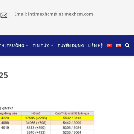
Email: intimexhcm@intimexhcm.com
 THỊ TRƯỜNG
TIN TỨC
TUYỂN DỤNG
LIÊN HỆ
025