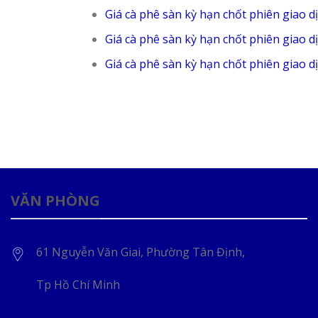
Giá cà phê sàn kỳ hạn chốt phiên giao d
Giá cà phê sàn kỳ hạn chốt phiên giao d
Giá cà phê sàn kỳ hạn chốt phiên giao d
VĂN PHÒNG
61 Nguyễn Văn Giai, Phường Tân Định,
Tp Hồ Chí Minh