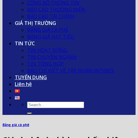
CÔNG BỐ THÔNG TIN
BÁO CÁO THƯỜNG NIÊN
BÁO CÁO TÀI CHÍNH
GIÁ THỊ TRƯỜNG
BẢNG GIÁ CÀ PHÊ
BẢNG GIÁ HẠT TIÊU
TIN TỨC
TIN HOẠT ĐỘNG
TIN CHUYÊN NGÀNH
TIN TỔNG HỢP
BÁO CHÍ VIẾT VỀ TẬP ĐOÀN INTIMEX
TUYỂN DỤNG
Liên hệ
Bảng giá cà phê