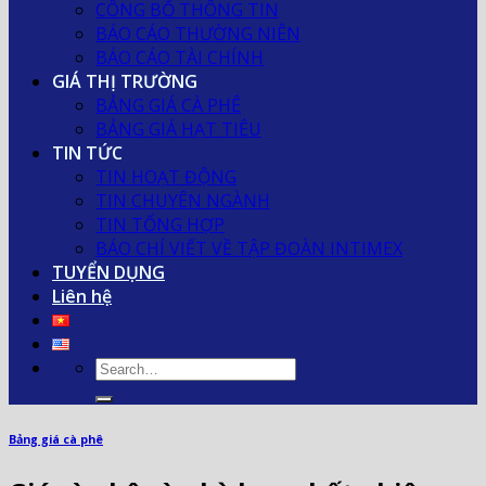
CÔNG BỐ THÔNG TIN
BÁO CÁO THƯỜNG NIÊN
BÁO CÁO TÀI CHÍNH
GIÁ THỊ TRƯỜNG
BẢNG GIÁ CÀ PHÊ
BẢNG GIÁ HẠT TIÊU
TIN TỨC
TIN HOẠT ĐỘNG
TIN CHUYÊN NGÀNH
TIN TỔNG HỢP
BÁO CHÍ VIẾT VỀ TẬP ĐOÀN INTIMEX
TUYỂN DỤNG
Liên hệ
Bảng giá cà phê