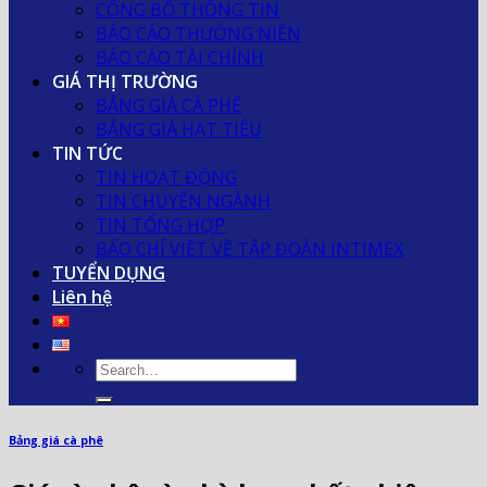
CÔNG BỐ THÔNG TIN
BÁO CÁO THƯỜNG NIÊN
BÁO CÁO TÀI CHÍNH
GIÁ THỊ TRƯỜNG
BẢNG GIÁ CÀ PHÊ
BẢNG GIÁ HẠT TIÊU
TIN TỨC
TIN HOẠT ĐỘNG
TIN CHUYÊN NGÀNH
TIN TỔNG HỢP
BÁO CHÍ VIẾT VỀ TẬP ĐOÀN INTIMEX
TUYỂN DỤNG
Liên hệ
Bảng giá cà phê