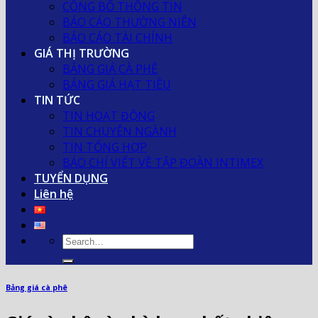
CÔNG BỐ THÔNG TIN
BÁO CÁO THƯỜNG NIÊN
BÁO CÁO TÀI CHÍNH
GIÁ THỊ TRƯỜNG
BẢNG GIÁ CÀ PHÊ
BẢNG GIÁ HẠT TIÊU
TIN TỨC
TIN HOẠT ĐỘNG
TIN CHUYÊN NGÀNH
TIN TỔNG HỢP
BÁO CHÍ VIẾT VỀ TẬP ĐOÀN INTIMEX
TUYỂN DỤNG
Liên hệ
Bảng giá cà phê