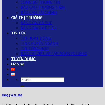
CÔNG BỐ THÔNG TIN
BÁO CÁO THƯỜNG NIÊN
BÁO CÁO TÀI CHÍNH
GIÁ THỊ TRƯỜNG
BẢNG GIÁ CÀ PHÊ
BẢNG GIÁ HẠT TIÊU
TIN TỨC
TIN HOẠT ĐỘNG
TIN CHUYÊN NGÀNH
TIN TỔNG HỢP
BÁO CHÍ VIẾT VỀ TẬP ĐOÀN INTIMEX
TUYỂN DỤNG
Liên hệ
Bảng giá cà phê