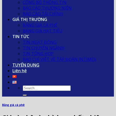
CÔNG BỐ THÔNG TIN
BÁO CÁO THƯỜNG NIÊN
BÁO CÁO TÀI CHÍNH
GIÁ THỊ TRƯỜNG
BẢNG GIÁ CÀ PHÊ
BẢNG GIÁ HẠT TIÊU
TIN TỨC
TIN HOẠT ĐỘNG
TIN CHUYÊN NGÀNH
TIN TỔNG HỢP
BÁO CHÍ VIẾT VỀ TẬP ĐOÀN INTIMEX
TUYỂN DỤNG
Liên hệ
Bảng giá cà phê