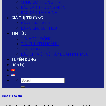
CÔNG BỐ THÔNG TIN
BÁO CÁO THƯỜNG NIÊN
BÁO CÁO TÀI CHÍNH
GIÁ THỊ TRƯỜNG
BẢNG GIÁ CÀ PHÊ
BẢNG GIÁ HẠT TIÊU
TIN TỨC
TIN HOẠT ĐỘNG
TIN CHUYÊN NGÀNH
TIN TỔNG HỢP
BÁO CHÍ VIẾT VỀ TẬP ĐOÀN INTIMEX
TUYỂN DỤNG
Liên hệ
Bảng giá cà phê