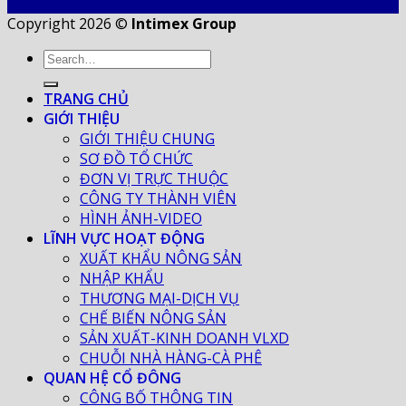
Copyright 2026 ©
Intimex Group
TRANG CHỦ
GIỚI THIỆU
GIỚI THIỆU CHUNG
SƠ ĐỒ TỔ CHỨC
ĐƠN VỊ TRỰC THUỘC
CÔNG TY THÀNH VIÊN
HÌNH ẢNH-VIDEO
LĨNH VỰC HOẠT ĐỘNG
XUẤT KHẨU NÔNG SẢN
NHẬP KHẨU
THƯƠNG MẠI-DỊCH VỤ
CHẾ BIẾN NÔNG SẢN
SẢN XUẤT-KINH DOANH VLXD
CHUỖI NHÀ HÀNG-CÀ PHÊ
QUAN HỆ CỔ ĐÔNG
CÔNG BỐ THÔNG TIN