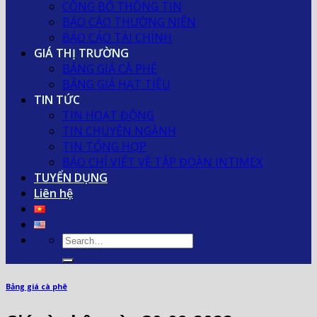
CÔNG BỐ THÔNG TIN
BÁO CÁO THƯỜNG NIÊN
BÁO CÁO TÀI CHÍNH
GIÁ THỊ TRƯỜNG
BẢNG GIÁ CÀ PHÊ
BẢNG GIÁ HẠT TIÊU
TIN TỨC
TIN HOẠT ĐỘNG
TIN CHUYÊN NGÀNH
TIN TỔNG HỢP
BÁO CHÍ VIẾT VỀ TẬP ĐOÀN INTIMEX
TUYỂN DỤNG
Liên hệ
Bảng giá cà phê