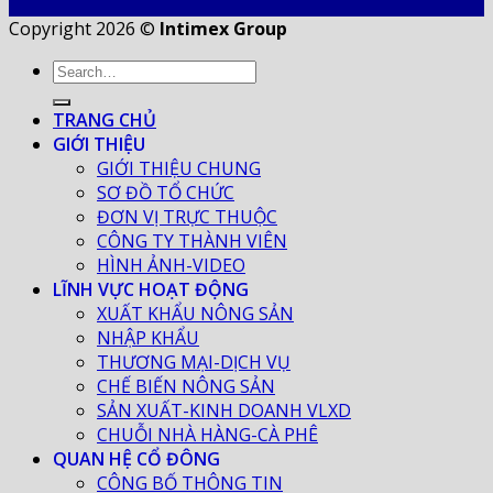
Copyright 2026 ©
Intimex Group
TRANG CHỦ
GIỚI THIỆU
GIỚI THIỆU CHUNG
SƠ ĐỒ TỔ CHỨC
ĐƠN VỊ TRỰC THUỘC
CÔNG TY THÀNH VIÊN
HÌNH ẢNH-VIDEO
LĨNH VỰC HOẠT ĐỘNG
XUẤT KHẨU NÔNG SẢN
NHẬP KHẨU
THƯƠNG MẠI-DỊCH VỤ
CHẾ BIẾN NÔNG SẢN
SẢN XUẤT-KINH DOANH VLXD
CHUỖI NHÀ HÀNG-CÀ PHÊ
QUAN HỆ CỔ ĐÔNG
CÔNG BỐ THÔNG TIN