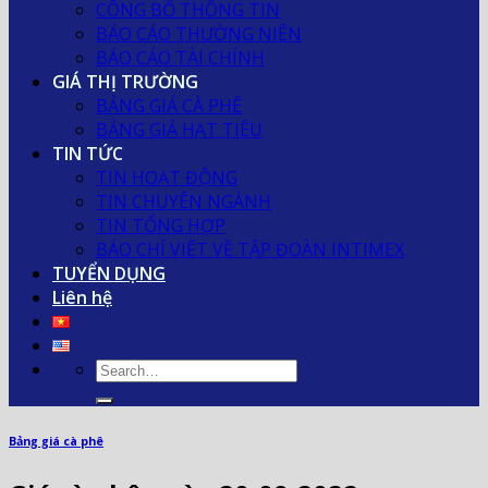
CÔNG BỐ THÔNG TIN
BÁO CÁO THƯỜNG NIÊN
BÁO CÁO TÀI CHÍNH
GIÁ THỊ TRƯỜNG
BẢNG GIÁ CÀ PHÊ
BẢNG GIÁ HẠT TIÊU
TIN TỨC
TIN HOẠT ĐỘNG
TIN CHUYÊN NGÀNH
TIN TỔNG HỢP
BÁO CHÍ VIẾT VỀ TẬP ĐOÀN INTIMEX
TUYỂN DỤNG
Liên hệ
Bảng giá cà phê